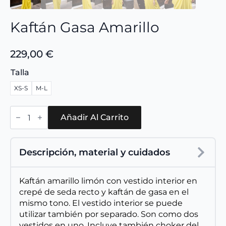
Kaftán Gasa Amarillo
229,00
€
Talla
XS-S
M-L
Kaftán
gasa
Añadir Al Carrito
amarillo
cantidad
Descripción, material y cuidados
Kaftán amarillo limón con vestido interior en
crepé de seda recto y kaftán de gasa en el
mismo tono. El vestido interior se puede
utilizar también por separado. Son como dos
vestidos en uno. Incluye también choker del