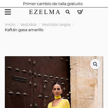
Primer cambio de talla gratuito
Search
Inicio
Vestidos
Vestidos largos
for:
Kaftán gasa amarillo