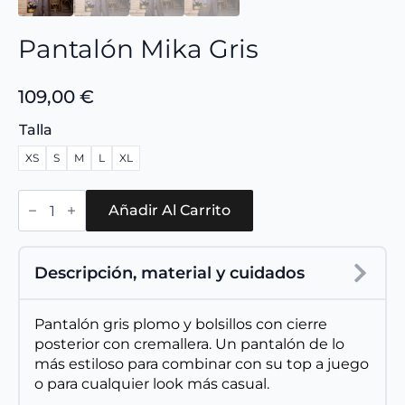
Pantalón Mika Gris
109,00
€
Talla
XS
S
M
L
XL
Pantalón
Mika
Añadir Al Carrito
Gris
cantidad
Descripción, material y cuidados
Pantalón gris plomo y bolsillos con cierre
posterior con cremallera. Un pantalón de lo
más estiloso para combinar con su top a juego
o para cualquier look más casual.