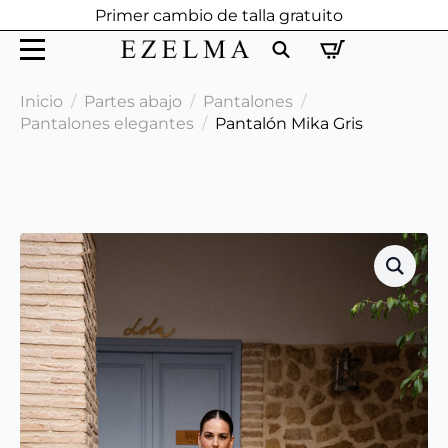
Primer cambio de talla gratuito
Search
Inicio
Partes abajo
Pantalones
for:
Pantalones elegantes
Pantalón Mika Gris