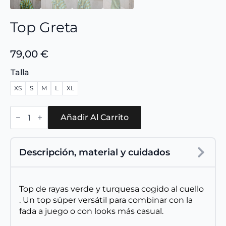
Top Greta
79,00
€
Talla
XS
S
M
L
XL
Top
Greta
Añadir Al Carrito
cantidad
Descripción, material y cuidados
Top de rayas verde y turquesa cogido al cuello
. Un top súper versátil para combinar con la
fada a juego o con looks más casual.