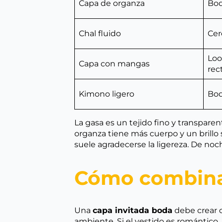
Capa de organza
Bod
Chal fluido
Cer
Loo
Capa con mangas
rec
Kimono ligero
Bod
La gasa es un tejido fino y transpar
organza tiene más cuerpo y un brillo 
suele agradecerse la ligereza. De no
Cómo combinar 
Una
capa invitada boda
debe crear c
ambiente. Si el vestido es romántico,