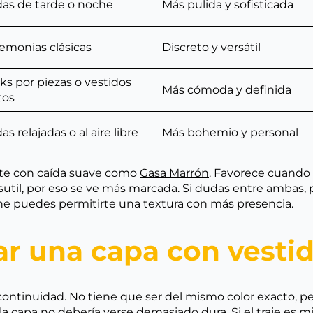
as de tarde o noche
Más pulida y sofisticada
emonias clásicas
Discreto y versátil
ks por piezas o vestidos
Más cómoda y definida
tos
as relajadas o al aire libre
Más bohemio y personal
ente con caída suave como
Gasa Marrón
. Favorece cuando 
sutil, por eso se ve más marcada. Si dudas entre ambas, p
che puedes permitirte una textura con más presencia.
una capa con vestido,
ontinuidad. No tiene que ser del mismo color exacto, p
 la capa no debería verse demasiado dura. Si el traje es