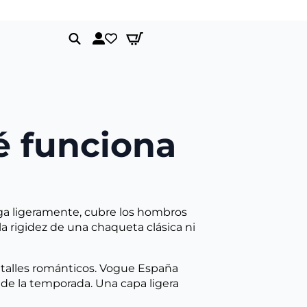
Envíos gratis a partir de 150€
Search
for:
é funciona
ga ligeramente, cubre los hombros
 la rigidez de una chaqueta clásica ni
etalles románticos. Vogue España
da de la temporada. Una capa ligera