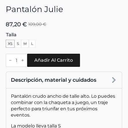
Pantalón Julie
87,20
€
109,00
€
El
El
precio
precio
Talla
original
actual
XS
S
M
L
era:
es:
109,00 €.
87,20 €.
Pantalón
Julie
Añadir Al Carrito
cantidad
Descripción, material y cuidados
Pantalón crudo ancho de talle alto. Lo puedes
combinar con la chaqueta a juego, un traje
perfecto para triunfar en tus próximos
eventos.
La modelo lleva talla S