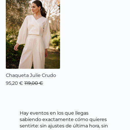
Chaqueta Julie Crudo
95,20
€
119,00
€
El
El
precio
precio
original
actual
era:
es:
119,00 €.
95,20 €.
Hay eventos en los que llegas
sabiendo exactamente cómo quieres
sentirte: sin ajustes de última hora, sin