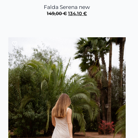
Falda Serena new
El
El
149,00
€
134,10
€
precio
precio
original
actual
era:
es:
149,00 €.
134,10 €.