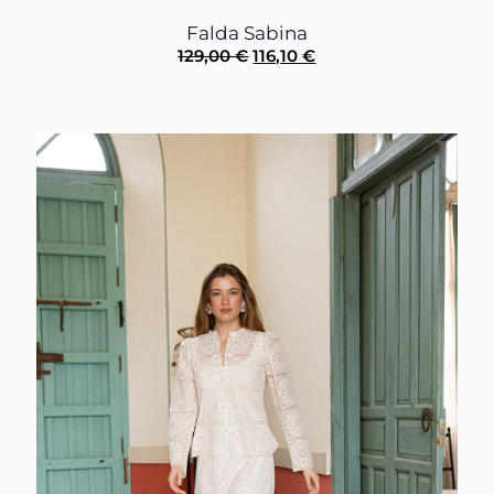
Falda Sabina
El
El
129,00
€
116,10
€
precio
precio
original
actual
era:
es:
129,00 €.
116,10 €.