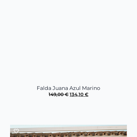
Falda Juana Azul Marino
El
El
149,00
€
134,10
€
precio
precio
original
actual
era:
es:
149,00 €.
134,10 €.