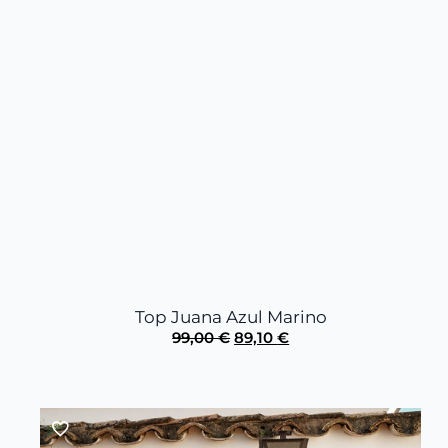
Top Juana Azul Marino
El
El
99,00
€
89,10
€
precio
precio
original
actual
era:
es:
99,00 €.
89,10 €.