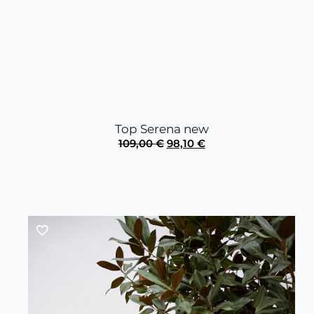
Top Serena new
El
El
109,00
€
98,10
€
precio
precio
original
actual
era:
es:
109,00 €.
98,10 €.