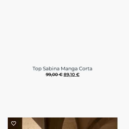
Top Sabina Manga Corta
El
El
99,00
€
89,10
€
precio
precio
original
actual
era:
es:
99,00 €.
89,10 €.