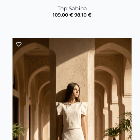
Top Sabina
El
El
109,00
€
98,10
€
precio
precio
original
actual
era:
es:
109,00 €.
98,10 €.