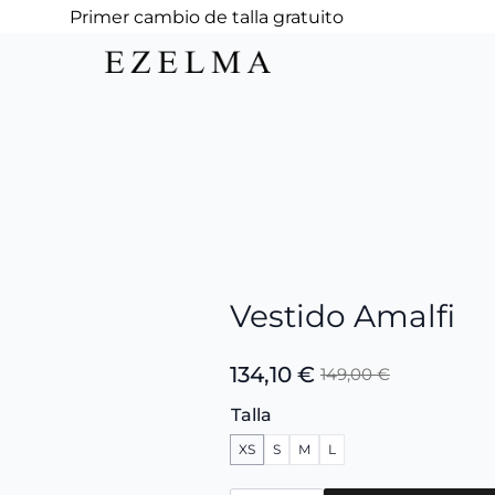
Primer cambio de talla gratuito
Vestido Amalfi
134,10
€
149,00
€
El
El
precio
precio
Talla
original
actual
XS
S
M
L
era:
es:
149,00 €.
134,10 €.