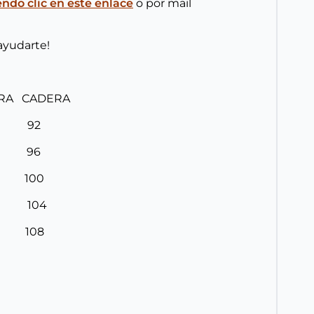
do clic en este enlace
o por mail
ayudarte!
URA CADERA
8 92
2 96
6 100
0 104
4 108