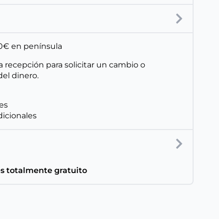
150€ en península
a recepción para solicitar un cambio o
el dinero.
les
dicionales
es totalmente gratuito