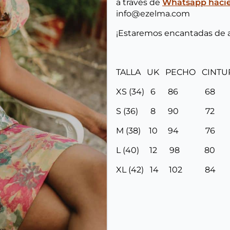
a través de
Whatsapp hacien
info@ezelma.com
¡Estaremos encantadas de 
TALLA UK PECHO CINT
XS (34) 6 86 6
S (36) 8 90 7
M (38) 10 94 7
L (40) 12 98 8
XL (42) 14 102 8