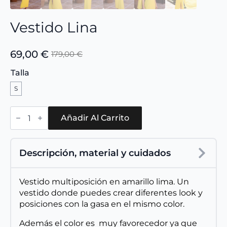
Vestido Lina
69,00
€
179,00
€
El
El
precio
precio
Talla
original
actual
S
era:
es:
179,00 €.
69,00 €.
Vestido
Lina
Añadir Al Carrito
cantidad
Descripción, material y cuidados
Vestido multiposición en amarillo lima. Un
vestido donde puedes crear diferentes look y
posiciones con la gasa en el mismo color.
Además el color es muy favorecedor ya que