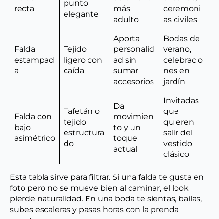
punto
recta
más
ceremoni
elegante
adulto
as civiles
Aporta
Bodas de
Falda
Tejido
personalid
verano,
estampad
ligero con
ad sin
celebracio
a
caída
sumar
nes en
accesorios
jardín
Invitadas
Da
Tafetán o
que
Falda con
movimien
tejido
quieren
bajo
to y un
estructura
salir del
asimétrico
toque
do
vestido
actual
clásico
Esta tabla sirve para filtrar. Si una falda te gusta en
foto pero no se mueve bien al caminar, el look
pierde naturalidad. En una boda te sientas, bailas,
subes escaleras y pasas horas con la prenda