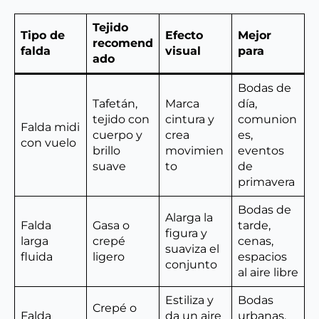
Tejido
Tipo de
Efecto
Mejor
recomend
falda
visual
para
ado
Bodas de
Tafetán,
Marca
día,
tejido con
cintura y
comunion
Falda midi
cuerpo y
crea
es,
con vuelo
brillo
movimien
eventos
suave
to
de
primavera
Bodas de
Alarga la
Falda
Gasa o
tarde,
figura y
larga
crepé
cenas,
suaviza el
fluida
ligero
espacios
conjunto
al aire libre
Estiliza y
Bodas
Crepé o
Falda
da un aire
urbanas,