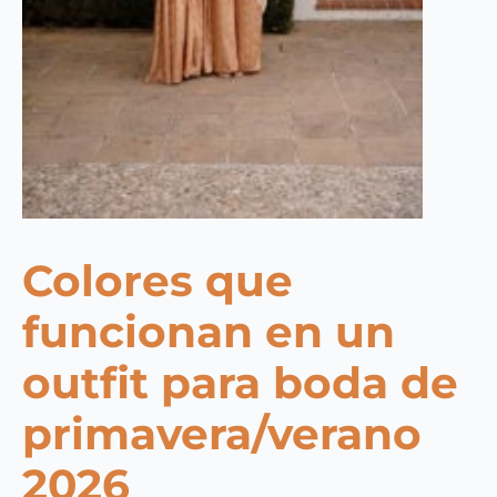
Colores que
funcionan en un
outfit para boda de
primavera/verano
2026