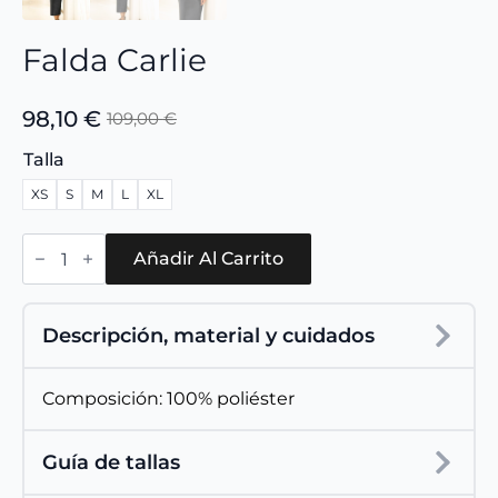
Falda Carlie
98,10
€
109,00
€
El
El
precio
precio
Talla
original
actual
XS
S
M
L
XL
era:
es:
109,00 €.
98,10 €.
Falda
Carlie
Añadir Al Carrito
cantidad
Descripción, material y cuidados
Composición: 100% poliéster
Guía de tallas