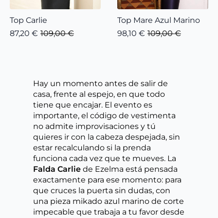
Top Carlie
Top Mare Azul Marino
87,20
€
109,00
€
98,10
€
109,00
€
El
El
El
El
precio
precio
precio
precio
original
actual
original
actual
era:
es:
era:
es:
109,00 €.
87,20 €.
109,00 €.
98,10 €.
Hay un momento antes de salir de
casa, frente al espejo, en que todo
tiene que encajar. El evento es
importante, el código de vestimenta
no admite improvisaciones y tú
quieres ir con la cabeza despejada, sin
estar recalculando si la prenda
funciona cada vez que te mueves. La
Falda Carlie
de Ezelma está pensada
exactamente para ese momento: para
que cruces la puerta sin dudas, con
una pieza mikado azul marino de corte
impecable que trabaja a tu favor desde