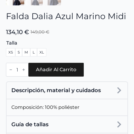
Falda Dalia Azul Marino Midi
134,10
€
149,00
€
El
El
precio
precio
Talla
original
actual
XS
S
M
L
XL
era:
es:
149,00 €.
134,10 €.
Falda
Dalia
Añadir Al Carrito
Azul
Marino
Midi
cantidad
Descripción, material y cuidados
Composición: 100% poliéster
Guía de tallas