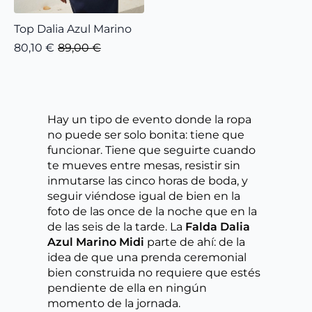
Top Dalia Azul Marino
80,10
€
89,00
€
El
El
precio
precio
original
actual
era:
es:
89,00 €.
80,10 €.
Hay un tipo de evento donde la ropa
no puede ser solo bonita: tiene que
funcionar. Tiene que seguirte cuando
te mueves entre mesas, resistir sin
inmutarse las cinco horas de boda, y
seguir viéndose igual de bien en la
foto de las once de la noche que en la
de las seis de la tarde. La
Falda Dalia
Azul Marino Midi
parte de ahí: de la
idea de que una prenda ceremonial
bien construida no requiere que estés
pendiente de ella en ningún
momento de la jornada.