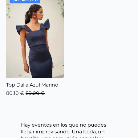
Top Dalia Azul Marino
80,10
€
89,00
€
El
El
precio
precio
original
actual
era:
es:
89,00 €.
80,10 €.
Hay eventos en los que no puedes
llegar improvisando. Una boda, un