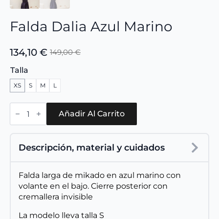
Falda Dalia Azul Marino
134,10
€
149,00
€
El
El
precio
precio
Talla
original
actual
XS
S
M
L
era:
es:
149,00 €.
134,10 €.
Falda
Dalia
Añadir Al Carrito
Azul
Marino
cantidad
Descripción, material y cuidados
Falda larga de mikado en azul marino con
volante en el bajo. Cierre posterior con
cremallera invisible
La modelo lleva talla S