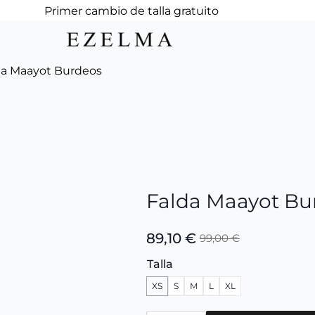
Primer cambio de talla gratuito
da Maayot Burdeos
Falda Maayot Bu
89,10
€
99,00
€
El
El
precio
precio
Talla
original
actual
XS
S
M
L
XL
era:
es:
99,00 €.
89,10 €.