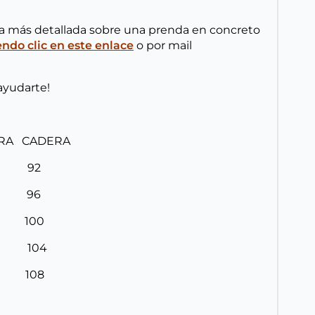
ta más detallada sobre una prenda en concreto
do clic en este enlace
o por mail
ayudarte!
URA CADERA
8 92
2 96
6 100
0 104
4 108