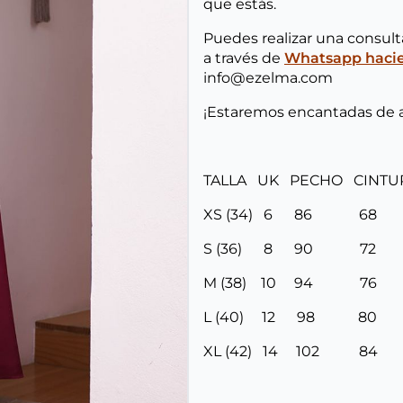
que estás.
Puedes realizar una consul
a través de
Whatsapp hacien
info@ezelma.com
¡Estaremos encantadas de 
TALLA UK PECHO CINT
XS (34) 6 86 6
S (36) 8 90 7
M (38) 10 94 7
L (40) 12 98 8
XL (42) 14 102 8