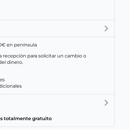
150€ en península
a recepción para solicitar un cambio o
el dinero.
les
dicionales
es totalmente gratuito