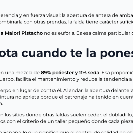
herencia y en fuerza visual: la abertura delantera de amba
binarla con otras prendas, la falda tiene carácter sufici
a Maiori Pistacho
no es euforia. Es esa calma particular
nota cuando te la pone
on una mezcla de
89% poliéster y 11% seda
. Esa proporció
cuerpo, facilita el mantenimiento y reduce la tendencia a 
po en lugar de contra él. Al andar, la abertura delantera 
a cintura no aprieta porque el patronaje ha tenido en cu
a.
os sitios donde otras faldas suelen ceder: el dobladillo, l
os con el criterio de un taller pequeño donde cada pieza
España, lo que significa que el control de calidad no e