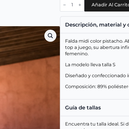
Falda
Maiori
Añadir Al Carrit
Pistacho
cantidad
Descripción, material y
Falda midi color pistacho. 
top a juego, su abertura inf
femenino.
La modelo lleva talla S
Diseñado y confeccionado 
Composición: 89% poliéster-
Guía de tallas
Encuentra tu talla ideal. Si