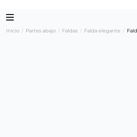
Inicio
Partes abajo
Faldas
Falda elegante
Fald