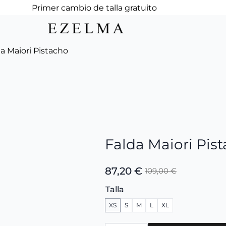
Primer cambio de talla gratuito
a Maiori Pistacho
Falda Maiori Pis
87,20
€
109,00
€
El
El
precio
precio
Talla
original
actual
XS
S
M
L
XL
era:
es:
109,00 €.
87,20 €.