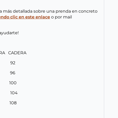
ta más detallada sobre una prenda en concreto
do clic en este enlace
o por mail
ayudarte!
URA CADERA
8 92
2 96
6 100
0 104
4 108