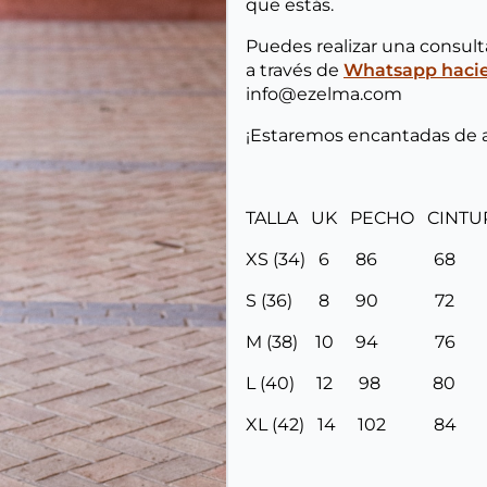
que estás.
Puedes realizar una consul
a través de
Whatsapp hacien
info@ezelma.com
¡Estaremos encantadas de 
TALLA UK PECHO CINT
XS (34) 6 86 6
S (36) 8 90 7
M (38) 10 94 7
L (40) 12 98 8
XL (42) 14 102 8