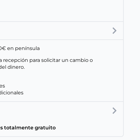
150€ en península
a recepción para solicitar un cambio o
el dinero.
les
dicionales
es totalmente gratuito