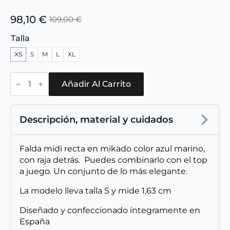
98,10
€
109,00
€
El
El
precio
precio
Talla
original
actual
XS
S
M
L
XL
era:
es:
109,00 €.
98,10 €.
Falda
Mare
Añadir Al Carrito
Azul
Marino
cantidad
Descripción, material y cuidados
Falda midi recta en mikado color azul marino,
con raja detrás. Puedes combinarlo con el top
a juego. Un conjunto de lo más elegante.
La modelo lleva talla S y mide 1,63 cm
Diseñado y confeccionado íntegramente en
España