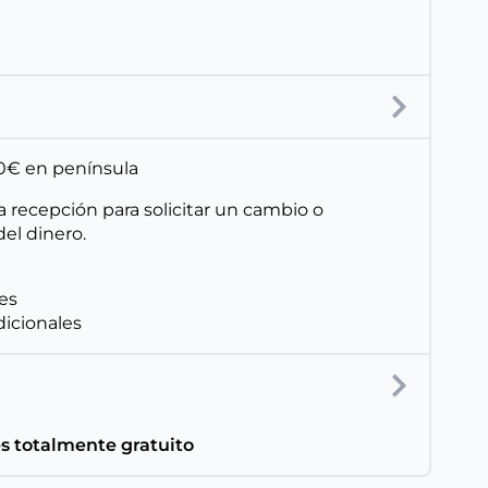
150€ en península
a recepción para solicitar un cambio o
el dinero.
les
dicionales
es totalmente gratuito