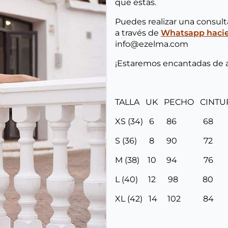
que estás.
Puedes realizar una consul
a través de
Whatsapp hacien
info@ezelma.com
¡Estaremos encantadas de 
TALLA UK PECHO CINT
XS (34) 6 86 6
S (36) 8 90 7
M (38) 10 94 7
L (40) 12 98 8
XL (42) 14 102 8