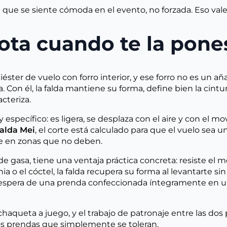
 ti que se siente cómoda en el evento, no forzada. Eso v
nota cuando te la pone
ster de vuelo con forro interior, y ese forro no es un aña
a. Con él, la falda mantiene su forma, define bien la cintu
cteriza.
pecífico: es ligera, se desplaza con el aire y con el m
alda Mei
, el corte está calculado para que el vuelo sea u
le en zonas que no deben.
e gasa, tiene una ventaja práctica concreta: resiste el 
onia o el cóctel, la falda recupera su forma al levantarte
 espera de una prenda confeccionada íntegramente en un 
chaqueta a juego, y el trabajo de patronaje entre las do
s prendas que simplemente se toleran.