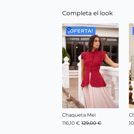
Completa el look
¡OFERTA!
Chaqueta Mei
C
116,10
€
129,00
€
1
El
El
El
El
precio
precio
pr
pr