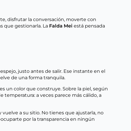
iginal
tual
a:
:
9,00 €.
3,20 €.
e, disfrutar la conversación, moverte con
as que gestionarla. La
Falda Mei
está pensada
ejo, justo antes de salir. Ese instante en el
elve de una forma tranquila.
es un color que construye. Sobre la piel, según
 temperatura: a veces parece más cálido, a
uelve a su sitio. No tienes que ajustarla, no
reocuparte por la transparencia en ningún