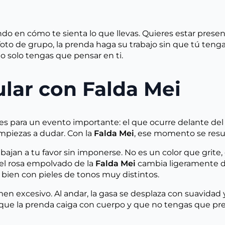
original
actual
or
ac
era:
es:
er
es
129,00 €.
116,10 €.
12
10
o en cómo te sienta lo que llevas. Quieres estar present
foto de grupo, la prenda haga su trabajo sin que tú teng
o solo tengas que pensar en ti.
ular con Falda Mei
ara un evento importante: el que ocurre delante del esp
empiezas a dudar. Con la
Falda Mei
, ese momento se resu
ajan a tu favor sin imponerse. No es un color que grite, 
, el rosa empolvado de la
Falda Mei
cambia ligeramente de
bien con pieles de tonos muy distintos.
 excesivo. Al andar, la gasa se desplaza con suavidad y v
iza que la prenda caiga con cuerpo y que no tengas que p