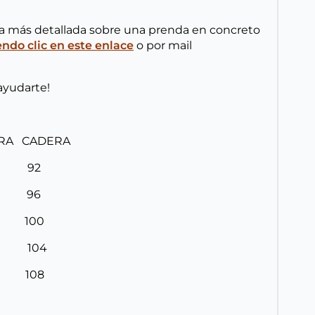
ta más detallada sobre una prenda en concreto
do clic en este enlace
o por mail
ayudarte!
URA CADERA
8 92
2 96
6 100
0 104
4 108