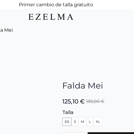
Primer cambio de talla gratuito
da Mei
Falda Mei
125,10
€
139,00
€
El
El
precio
precio
Talla
original
actual
XS
S
M
L
XL
era:
es:
139,00 €.
125,10 €.