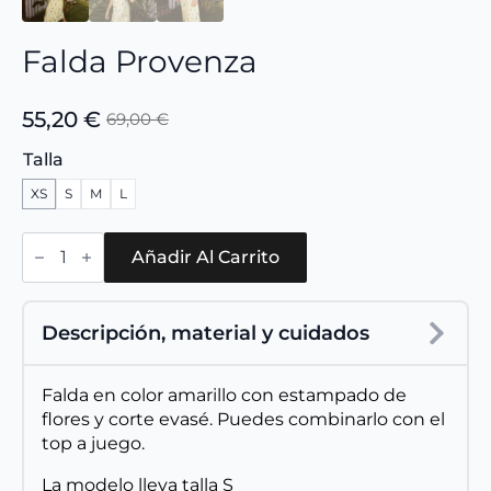
Falda Provenza
55,20
€
69,00
€
El
El
precio
precio
Talla
original
actual
XS
S
M
L
era:
es:
69,00 €.
55,20 €.
Falda
Provenza
Añadir Al Carrito
cantidad
Descripción, material y cuidados
Falda en color amarillo con estampado de
flores y corte evasé. Puedes combinarlo con el
top a juego.
La modelo lleva talla S