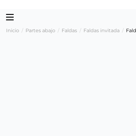
Inicio
Partes abajo
Faldas
Faldas invitada
Fald