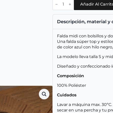
Falda
Rita
Añadir Al Carrit
cantidad
Descripción, material y
Falda midi con bolsillos y dob
Una falda súper top y estilos
de color azul con hilo negr
La modelo lleva talla S y mi
Diseñado y confeccionado 
Composición
100% Poliéster
Cuidados
Lavar a máquina max. 30ºC. 
secar en una percha y tu p