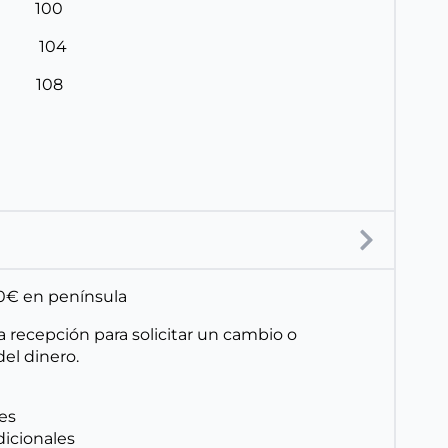
6 100
0 104
4 108
150€ en península
a recepción para solicitar un cambio o
el dinero.
les
dicionales