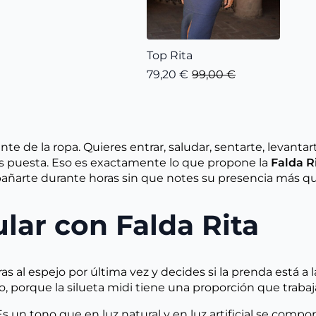
Top Rita
79,20
€
99,00
€
El
El
precio
precio
original
actual
era:
es:
99,00 €.
79,20 €.
 de la ropa. Quieres entrar, saludar, sentarte, levantarte
vas puesta. Eso es exactamente lo que propone la
Falda R
mpañarte durante horas sin que notes su presencia más q
lar con Falda Rita
 al espejo por última vez y decides si la prenda está a la
 porque la silueta midi tiene una proporción que trabaja
s un tono que en luz natural y en luz artificial se comport