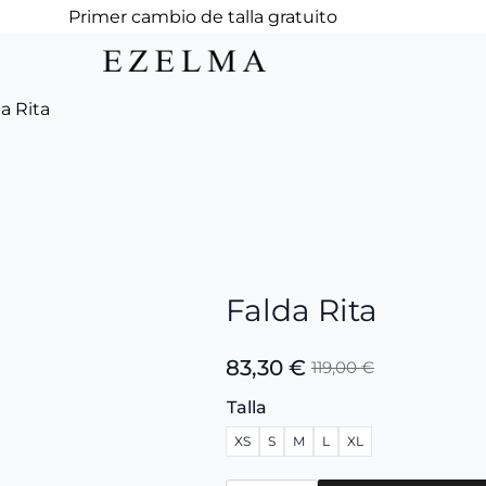
Primer cambio de talla gratuito
a Rita
Falda Rita
83,30
€
119,00
€
El
El
precio
precio
Talla
original
actual
XS
S
M
L
XL
era:
es:
119,00 €.
83,30 €.