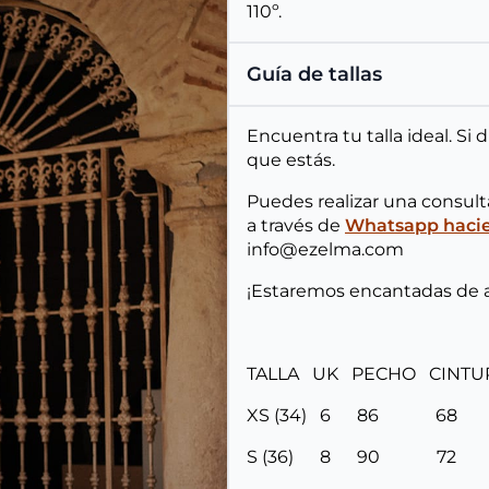
110º.
Guía de tallas
Encuentra tu talla ideal. Si
que estás.
Puedes realizar una consul
a través de
Whatsapp hacien
info@ezelma.com
¡Estaremos encantadas de 
TALLA UK PECHO CINT
XS (34) 6 86 6
S (36) 8 90 7