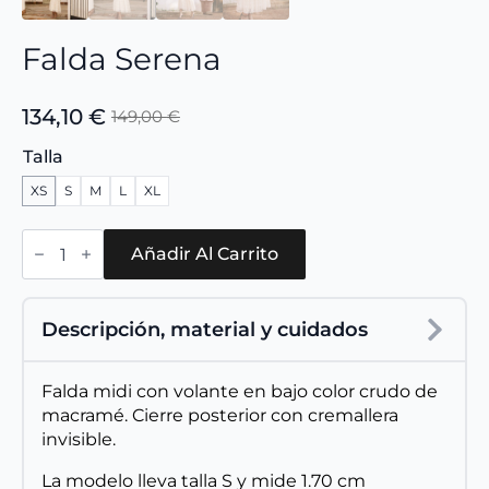
Falda Serena
134,10
€
149,00
€
El
El
precio
precio
Talla
original
actual
XS
S
M
L
XL
era:
es:
149,00 €.
134,10 €.
Falda
Serena
Añadir Al Carrito
cantidad
Descripción, material y cuidados
Falda midi con volante en bajo color crudo de
macramé. Cierre posterior con cremallera
invisible.
La modelo lleva talla S y mide 1.70 cm