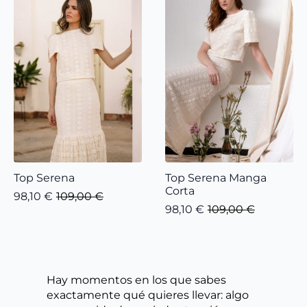
Top Serena
Top Serena Manga
Corta
98,10
€
109,00
€
El
El
98,10
€
109,00
€
precio
precio
El
El
original
actual
precio
precio
era:
es:
original
actual
109,00 €.
98,10 €.
era:
es:
109,00 €.
98,10 €.
Hay momentos en los que sabes
exactamente qué quieres llevar: algo