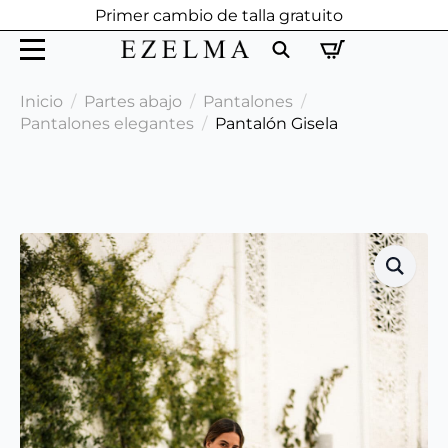
Primer cambio de talla gratuito
Search
Inicio
Partes abajo
Pantalones
for:
Pantalones elegantes
Pantalón Gisela