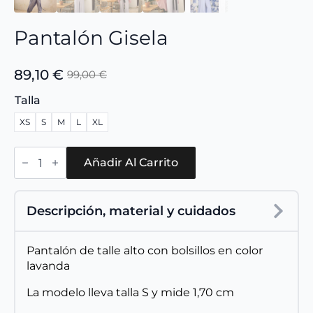
Pantalón Gisela
89,10
€
99,00
€
El
El
precio
precio
Talla
original
actual
XS
S
M
L
XL
era:
es:
99,00 €.
89,10 €.
Pantalón
Gisela
Añadir Al Carrito
cantidad
Descripción, material y cuidados
Pantalón de talle alto con bolsillos en color
lavanda
La modelo lleva talla S y mide 1,70 cm