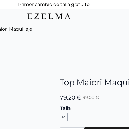
Primer cambio de talla gratuito
iori Maquillaje
Top Maiori Maqui
79,20
€
99,00
€
El
El
precio
precio
Talla
original
actual
M
era:
es:
99,00 €.
79,20 €.