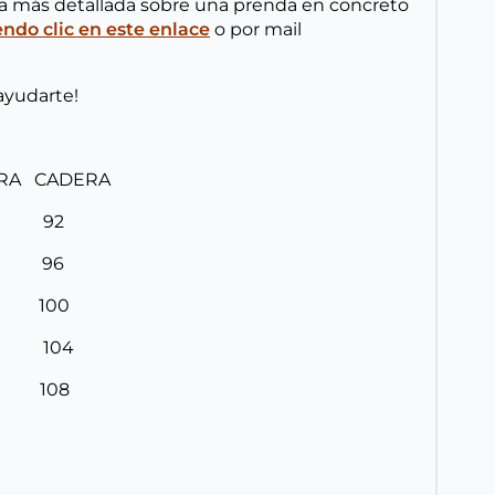
ta más detallada sobre una prenda en concreto
do clic en este enlace
o por mail
ayudarte!
URA CADERA
8 92
2 96
6 100
0 104
4 108