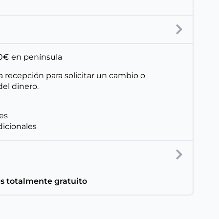
150€ en península
a recepción para solicitar un cambio o
el dinero.
les
dicionales
es totalmente gratuito