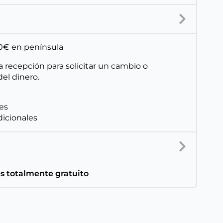
150€ en península
a recepción para solicitar un cambio o
el dinero.
les
dicionales
es totalmente gratuito