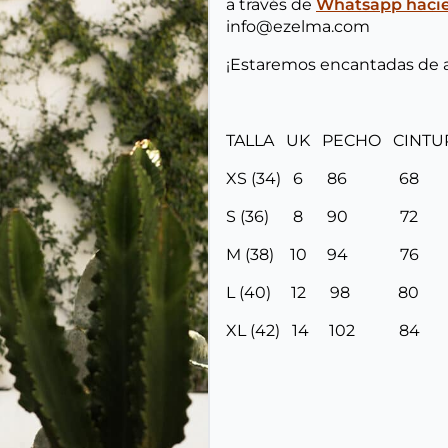
a través de
Whatsapp hacien
info@ezelma.com
¡Estaremos encantadas de 
TALLA UK PECHO CINT
XS (34) 6 86 6
S (36) 8 90 7
M (38) 10 94 7
L (40) 12 98 8
XL (42) 14 102 8