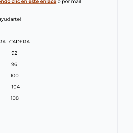
do clic en este enlace
o por mail
ayudarte!
URA CADERA
8 92
2 96
6 100
0 104
4 108