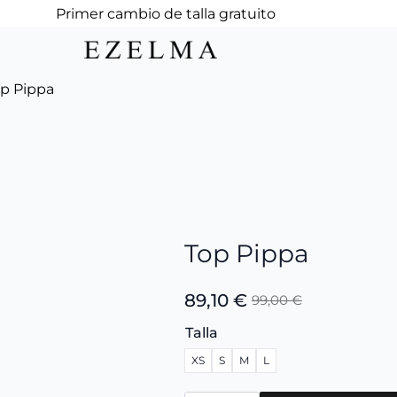
Primer cambio de talla gratuito
p Pippa
Top Pippa
89,10
€
99,00
€
El
El
precio
precio
Talla
original
actual
XS
S
M
L
era:
es:
99,00 €.
89,10 €.