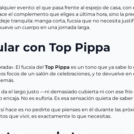
109,00 €.
98,10 €.
uier evento: el que pasa frente al espejo de casa, con e
ce el complemento que eliges a última hora, sino la pre
e tranquila: manga corta, fucsia que no necesita justifi
ueve un cuerpo en una jornada larga.
ular con Top Pippa
rada». El fucsia del
Top Pippa
es un tono que ya sabe lo 
o los focos de un salón de celebraciones, y te devuelve
demás.
da el largo justo —ni demasiado cubierta ni con ese frío 
o encaja. No es euforia. Es esa sensación quieta de saber 
sí hace es no pedirte que pienses en él durante las pró
s que vivir, es exactamente lo que necesitas.