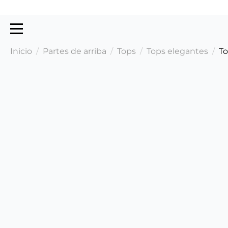
Inicio
Partes de arriba
Tops
Tops elegantes
To