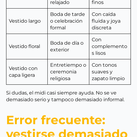
relajado
finos
Boda de tarde
Con caída
Vestido largo
o celebración
fluida y joya
formal
discreta
Con
Boda de día o
Vestido floral
complemento
exterior
s lisos
Entretiempo o
Con tonos
Vestido con
ceremonia
suaves y
capa ligera
religiosa
zapato limpio
Si dudas, el midi casi siempre ayuda. No se ve
demasiado serio y tampoco demasiado informal.
Error frecuente:
vestirse demasiado