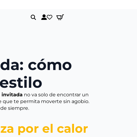
Envíos gratis a partir de 150€
Search
for:
ada: cómo
estilo
 invitada
no va solo de encontrar un
te que te permita moverte sin agobio.
o de siempre.
a por el calor