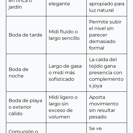
en finca o
elegante
apropiado para
jardín
luz natural
Permite subir
el nivel sin
Midi fluido o
Boda de tarde
parecer
largo sencillo
demasiado
formal
La caída del
Largo de gasa
tejido gana
Boda de
o midi más
presencia con
noche
sofisticado
complemento
s joya
Midi ligero o
Aporta
Boda de playa
largo sin
movimiento
o exterior
exceso de
sin resultar
cálido
volumen
pesado
Se ve
Comunión o