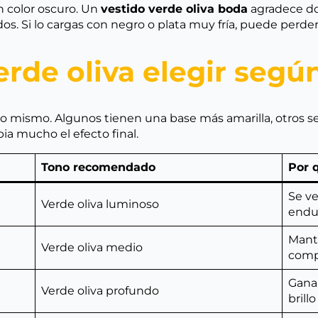
n color oscuro. Un
vestido verde oliva boda
agradece do
os. Si lo cargas con negro o plata muy fría, puede perder
rde oliva elegir segú
lo mismo. Algunos tienen una base más amarilla, otros se
a mucho el efecto final.
Tono recomendado
Por 
Se ve
Verde oliva luminoso
endur
Mant
Verde oliva medio
comp
Gana 
Verde oliva profundo
brill