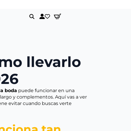
Envíos gratis a partir de 150€
Search
for:
mo llevarlo
026
va boda
puede funcionar en una
, largo y complementos. Aquí vas a ver
ene evitar cuando buscas verte
unciona tan